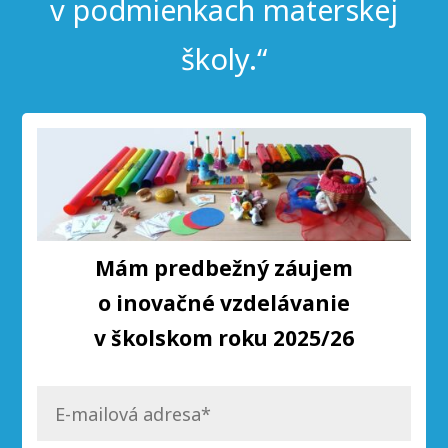
v podmienkach materskej
školy.“
Mám predbežný záujem
o
inovačné vzdelávanie
v školskom roku 2025/26