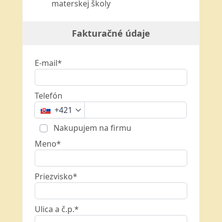
materskej školy
Fakturačné údaje
E-mail*
Telefón
+421
Nakupujem na firmu
Meno*
Priezvisko*
Ulica a č.p.*