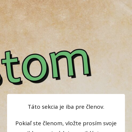
Táto sekcia je iba pre členov.
Pokiaľ ste členom, vložte prosím svoje