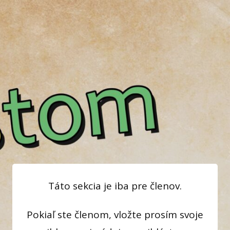
Táto sekcia je iba pre členov.
Pokiaľ ste členom, vložte prosím svoje