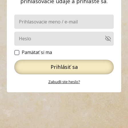
prihlasovacie údaje a prihláste sa.
Pamätať si ma
Prihlásiť sa
Zabudli ste heslo?