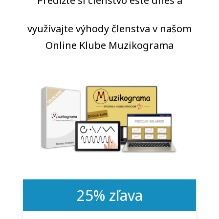
Predĺžte si členstvo ešte dnes a
využívajte výhody členstva v našom
Online Klube Muzikograma
25% zľava