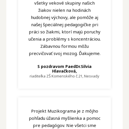
všetky vekové skupiny našich
žiakov nielen na hodinách
hudobnej výchovy, ale pomôže aj
našej špeciálnej pedagogičke pri
práci so žiakmi, ktorí majú poruchy
učenia a problémy s koncentráciou.
Zábavnou formou môžu
precvičovať svoj mozog. Ďakujeme.
S pozdravom PaedDr.Silvia
Hlavačková,
riaditeľka ZŠ Komenského č.21, Nesvady
Projekt Muzikograma je z môjho
pohľadu úžasná myšlienka a pomoc
pre pedagógov. Nie všetci sme