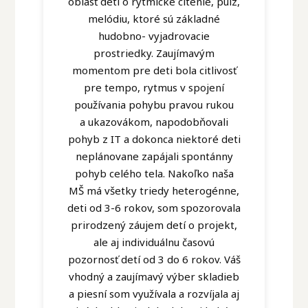
oblasť deti o rytmické cítenie, pulz,
melódiu, ktoré sú základné
hudobno- vyjadrovacie
prostriedky. Zaujímavým
momentom pre deti bola citlivosť
pre tempo, rytmus v spojení
používania pohybu pravou rukou
a ukazovákom, napodobňovali
pohyb z IT a dokonca niektoré deti
neplánovane zapájali spontánny
pohyb celého tela. Nakoľko naša
MŠ má všetky triedy heterogénne,
deti od 3-6 rokov, som spozorovala
prirodzený záujem detí o projekt,
ale aj individuálnu časovú
pozornosť detí od 3 do 6 rokov. Váš
vhodný a zaujímavý výber skladieb
a piesní som využívala a rozvíjala aj