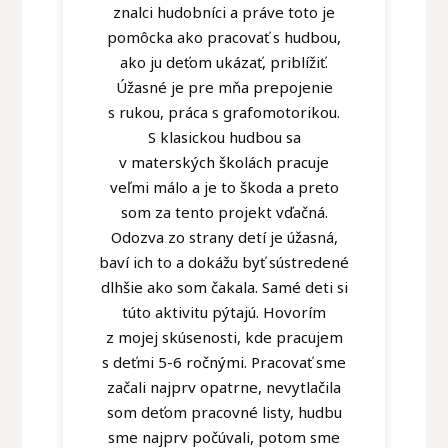
znalci hudobníci a práve toto je
pomôcka ako pracovať s hudbou,
ako ju deťom ukázať, priblížiť.
Úžasné je pre mňa prepojenie
s rukou, práca s grafomotorikou.
S klasickou hudbou sa
v materských školách pracuje
veľmi málo a je to škoda a preto
som za tento projekt vďačná.
Odozva zo strany detí je úžasná,
baví ich to a dokážu byť sústredené
dlhšie ako som čakala. Samé deti si
túto aktivitu pýtajú. Hovorím
z mojej skúsenosti, kde pracujem
s deťmi 5-6 ročnými. Pracovať sme
začali najprv opatrne, nevytlačila
som deťom pracovné listy, hudbu
sme najprv počúvali, potom sme