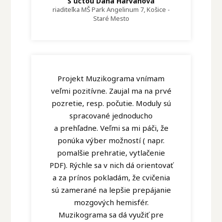
S úctou Dana Harvanová
riaditeľka MŠ Park Angelinum 7, Košice -
Staré Mesto
Projekt Muzikograma vnímam
veľmi pozitívne. Zaujal ma na prvé
pozretie, resp. počutie. Moduly sú
spracované jednoducho
a prehľadne. Veľmi sa mi páči, že
ponúka výber možností ( napr.
pomalšie prehratie, vytlačenie
PDF). Rýchle sa v nich dá orientovať
a za prínos pokladám, že cvičenia
sú zamerané na lepšie prepájanie
mozgových hemisfér.
Muzikograma sa dá využiť pre