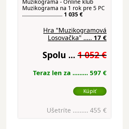
Muzikograma - Online klub
Muzikograma na 1 rok pre 5 PC
...................................
1 035 €
Hra "Muzikogramová
Losovačka" .....
17 €
Spolu ...
1 052 €
Teraz len za .........
597 €
Kúpiť
Ušetríte ......... 455 €