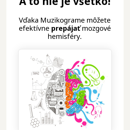
A to nie je všetko!
Vďaka Muzikograme môžete
efektívne
prepájať
mozgové
hemisféry.