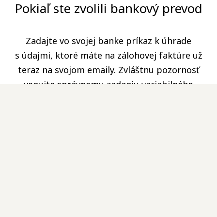
Pokiaľ ste zvolili bankový prevod
Zadajte vo svojej banke príkaz k úhrade
s údajmi, ktoré máte na zálohovej faktúre už
teraz na svojom emaily. Zvláštnu pozornosť
venujte správnemu zadaniu variabilného
symbolu. Umožníte tak okamžité odoslanie
prístupových udajov po pripísaní platby
na náš účet.
2
Pokiaľ ste už uhradili platobnou
kartou