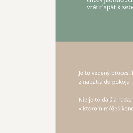
vrátiť späť k seb
Je to vedený proces,
z napätia do pokoja.
Nie je to ďalšia rada,
v ktorom môžeš koneč