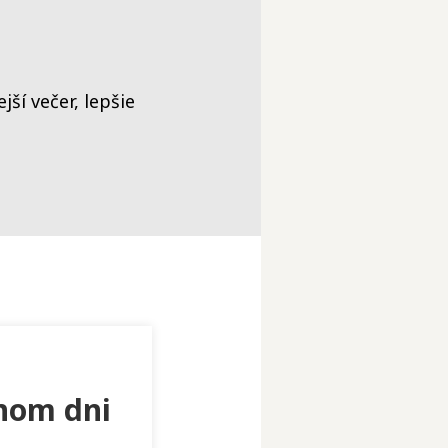
ší večer, lepšie
nom dni